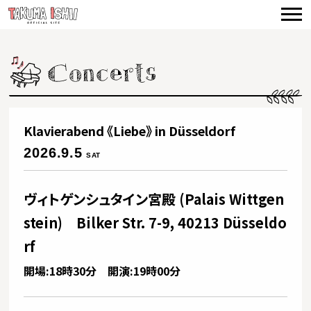
TOP
NEWS
CONCERTS
VIDEO
Klavierabend 《Liebe》 in Düsseldorf
BIOGRAPHY
2026.9.5
SAT
DISCOGRAPHY
ヴィトゲンシュタイン宮殿 (Palais Wittgen
PRODUCE
stein) Bilker Str. 7-9, 40213 Düsseldo
CONTACT
rf
開場:18時30分 開演:19時00分