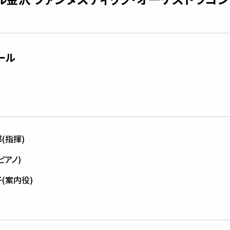
ール
(指揮)
ピアノ)
(案内役)