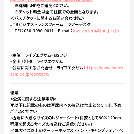
※詳細はHPをご確認ください。
※チケット料金は全て往復での金額となります。
＜バスチケットに関するお問い合わせ先＞
JTBビジネストランスフォーム ツアーデスク
TEL：050-3090-0011 E-mail：
bwt.entera@jbn.jtb.jp
・主催 ライブエグザム・ BSフジ
・企画 / 制作 ライブエグザム
・公演に関するお問合せ ライブエグザム
https://www.liveex
sam.co.jp/contact/
備考
<公演に関する注意事項>
▼以下に記載のものは客席内への持込は禁止となります。予め
ご了承ください。
・極端に大きなサイズのレジャーシート(目安として90×120cm
程度を超えるサイズの持込はご遠慮ください。)
・40Lサイズ以上のクーラーボックス ・テント ・キャンプチェア ・ベ