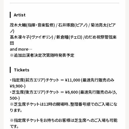
Artist
茂木大輔(指揮・音楽監修) / 石井琢磨(ピアノ) / 菊池亮太(ピア
ノ)
髙木凜々子(ヴァイオリン) / 新倉瞳(チェロ) /のだめ祝祭管弦楽
団
and more…
※追加出演者決定次第随時発表予定
Tickets
・指定席(前方エリア)チケット ＝ ¥11,000 (最速先行販売のみ
¥9,900-)
・芝生席(後方エリア)チケット ＝ ¥6,600 (最速先行販売のみ\5,
500-)
※芝生席チケットは12時の開場時、整理番号順でのご入場にな
ります。
※指定席チケットをお持ちのお客様は芝生席へのご入場も可能
です。