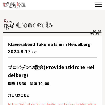
TOP
NEWS
CONCERTS
VIDEO
Klavierabend Takuma Ishii in Heidelberg
BIOGRAPHY
2024.8.17
SAT
DISCOGRAPHY
プロビデンツ教会(Providenzkirche Hei
PRODUCE
delberg)
CONTACT
開場 18:30 開演 19::00
詳しくはこちら
https://ekihd.de/kalender/konzertkalender/detail/te