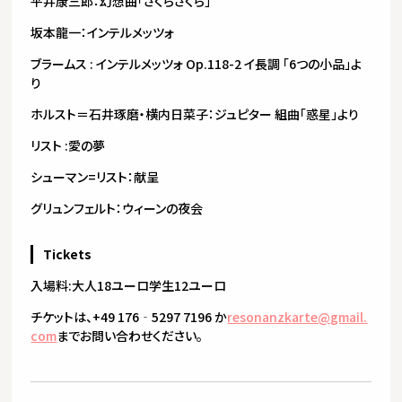
平井康三郎：幻想曲「さくらさくら」
坂本龍一：インテルメッツォ
ブラームス : インテルメッツォ Op.118-2 イ長調 「6つの小品」よ
り
ホルスト＝石井琢磨・横内日菜子：ジュピター 組曲「惑星」より
リスト :愛の夢
シューマン=リスト：献呈
グリュンフェルト：ウィーンの夜会
Tickets
入場料:大人18ユーロ学生12ユーロ
チケットは、+49 176‐5297 7196 か
resonanzkarte@gmail.
com
までお問い合
わせください。