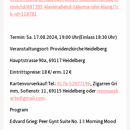
rmin/id/697395-klavierabend-takuma-ishii-klang/?c
b-id=118781
Termin: Sa. 17.08.2024, 19:00 Uhr(Einlass 18:30 Uhr)
Veranstaltungsort: Providenzkirche Heidelberg
Hauptstrasse 90a, 69117 Heidelberg
Eintrittspreise: 18 €/ erm. 12 €
Kartenvorverkauf:Tel.:
0176-52977196
, Zigarren Gri
mm, Sofienstr. 11, 69115 Heidelberg oder
resonanzk
arte@gmail.com
Program
Edvard Grieg: Peer Gynt Suite No. 1 I: Morning Mood