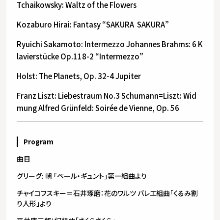
Tchaikowsky: Waltz of the Flowers
Kozaburo Hirai: Fantasy “SAKURA SAKURA”
Ryuichi Sakamoto: Intermezzo Johannes Brahms: 6 K
lavierstücke Op.118-2 “Intermezzo”
Holst: The Planets, Op. 32-4 Jupiter
Franz Liszt: Liebestraum No.3 Schumann=Liszt: Wid
mung Alfred Grünfeld: Soirée de Vienne, Op. 56
Program
曲目
グリーグ: 朝 「ペール・ギュント｣第一組曲より
チャイコフスキー＝石井琢磨：花のワルツ バレエ組曲「くるみ割
り人形」より