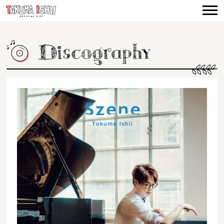
TOP
NEWS
CONCERTS
VIDEO
BIOGRAPHY
DISCOGRAPHY
PRODUCE
CONTACT