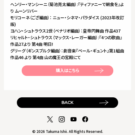
ヘンリー・マンシーニ（菊池亮太編曲）:『ティファニーで朝食を』よ
り ムーンリバー
モリコーネ（ござ編曲）： ニュー・シネマ・パラダイス (2023年改訂
版)
ヨハン・シュトラウス2世（ペナリオ編曲）：皇帝円舞曲 作品437
リヒャルト・シュトラウス（マックス・レーガー編曲）:『4つの歌曲』
作品27より 第4曲 明日!
グリーグ（ギンスブルク編曲）：劇音楽『ペール・ギュント』第1組曲
作品46 より 第4曲 山の魔王の宮殿にて
購入はこちら
BACK
© 2026 Takuma Ishii. All Rights Reserved.