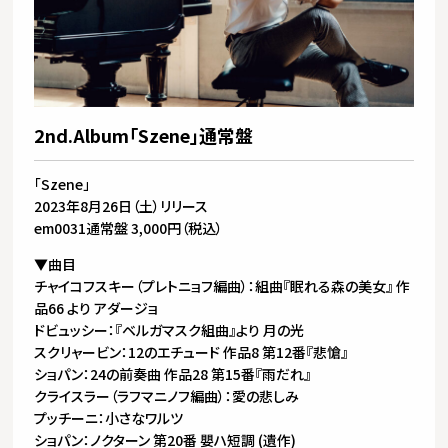
2nd.Album「Szene」通常盤
「Szene」
2023年8月26日（土）リリース
em0031通常盤 3,000円（税込）
▼曲目
チャイコフスキー（プレトニョフ編曲）：組曲『眠れる森の美女』 作
品66 より アダージョ
ドビュッシー：『ベルガマスク組曲』より 月の光
スクリャービン：12のエチュード 作品8 第12番『悲愴』
ショパン：24の前奏曲 作品28 第15番『雨だれ』
クライスラー（ラフマニノフ編曲）：愛の悲しみ
プッチーニ：小さなワルツ
ショパン：ノクターン 第20番 嬰ハ短調 (遺作)