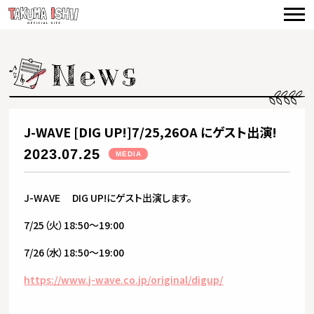
TOP
NEWS
CONCERTS
VIDEO
J-WAVE [DIG UP!]7/25,26OA にゲスト出演!
BIOGRAPHY
2023.07.25
MEDIA
DISCOGRAPHY
J-WAVE DIG UP!にゲスト出演します。
PRODUCE
7/25（火）18:50～19:00
CONTACT
7/26（水）18:50～19:00
https://www.j-wave.co.jp/original/digup/